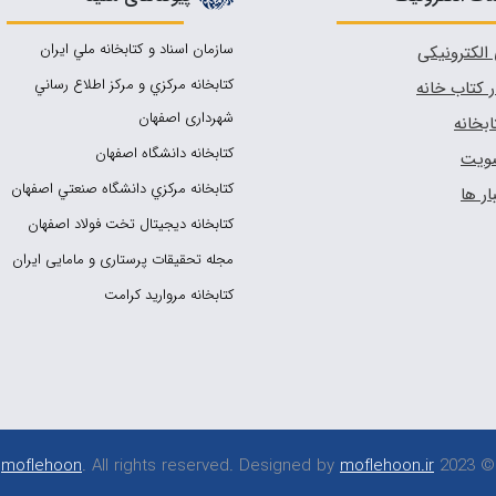
سازمان اسناد و كتابخانه ملي ايران
الکترونیکی
کتابخانه مركزي و مركز اطلاع رساني
کتاب خانه
شهرداری اصفهان
ابخانه
کتابخانه دانشگاه اصفهان
ویت
کتابخانه مرکزي دانشگاه صنعتي اصفهان
ر ها
کتابخانه دیجیتال تخت فولاد اصفهان
مجله تحقیقات پرستاری و مامایی ایران
کتابخانه مروارید کرامت
moflehoon
. All rights reserved. Designed by
moflehoon.ir
© 2023