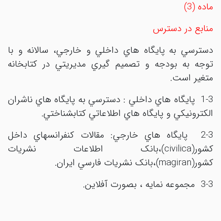
ماده (3)
منابع در دسترس
دسترسي به پايگاه هاي داخلي و خارجي، سالانه و با
توجه به بودجه و تصميم گيري مديريتي در کتابخانه
متغير است.
1-3 پايگاه هاي داخلي : دسترسي به پايگاه هاي ناشران
الکترونيکي و پايگاه هاي اطلاعاتي کتابشناختي.
2-3 پايگاه هاي خارجي: مقالات کنفرانسهاي داخل
کشور(civilica)،بانک اطلاعات نشريات
کشور(magiran)،بانک نشريات فارسي ايران.
3-3 مجموعه نمايه ، بصورت آفلاين.