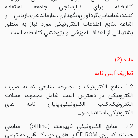
کتابخانه براي نيازسنجي جامعه استفاده
کننده،شناسايي،گردآوري،نگهداري،سازماندهي،بازيابي و
اشاعه منابع اطلاعات الکترونيکي مورد نياز به منظور
پشتيباني از اهداف آموزشي و پژوهشي کتابخانه است.
ماده (2)
تعاريف آيين نامه :
1-2 منابع الکترونيک : مجموعه منابعي که به صورت
الکترونيکي در دسترس است شامل مجموعه مجلات
الکترونيک،کتب الکترونيکي،پايان نامه هاي
الکترونيکي،استاندارد،و...
2-2 منابع الکترونيکي ناپيوسته (offline) : منابعي
هستند که روي CD-ROM يا فلاپي ديسک قابل دسترسي