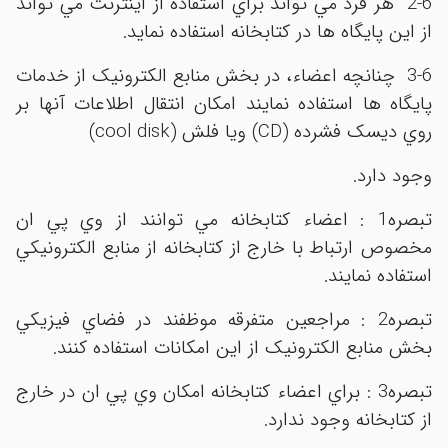
2-6 هر فرد مي تواند براي استفاده از اينترنت مي تواند
از اين پايگاه ها در کتابخانه استفاده نمايد.
3-6 چنانچه اعضاء، در بخش منابع الکترونيک از خدمات
پايگاه ها استفاده نمايند امکان انتقال اطلاعات آنها بر
روي ديسک فشرده (CD) ويا فلش (cool disk)
وجود دارد.
تبصره1 : اعضاء کتابخانه مي توانند از وي پي ان
مخصوص ارتباط با خارج از کتابخانه از منابع الکترونيکي
استفاده نمايند.
تبصره2 : مراجعين متفرقه موظفند در فضاي فيزيکي
بخش منابع الکترونيک از اين امکانات استفاده کنند.
تبصره3 : براي اعضاء کتابخانه امکان وي پي ان در خارج
از کتابخانه وجود ندارد.