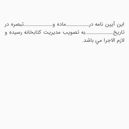
اين آيين نامه در....................ماده و.........................تبصره در
تاريخ........................به تصويب مديريت کتابخانه رسيده و
لازم الاجرا مي باشد.