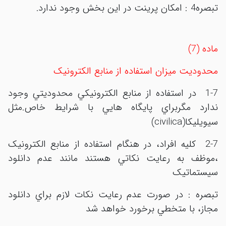
تبصره4 : امکان پرينت در اين بخش وجود ندارد.
ماده (7)
محدوديت
ميزان استفاده از منابع الکترونيک
1-7
در استفاده از منابع الکترونيکي محدوديتي وجود
ندارد مگربراي پايگاه هايي با شرايط خاص.مثل
civilica
سيويليکا(
)
2-7 کليه افراد، در هنگام استفاده از منابع الکترونيک
،موظف به رعايت نکاتي هستند مانند عدم دانلود
سيستماتيک
تبصره : در صورت عدم رعايت نکات لازم براي دانلود
مجاز، با متخطي برخورد خواهد شد