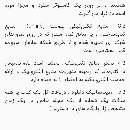
هستند و بر روي يک کامپيوتر منفرد و مجزا مورد
استفاده قرار مي گيرند.
3-2 منابع الکترونيکي پيوسته (online) : منابع
کتابشناختي و يا منابع تمام متني که در روي سرورهاي
شبکه اي ذخيره شده و از طريق شبکه سازمان مربوطه
قابل دسترسي است.
4-2 بخش منابع الکترونيک : بخشي است تازه تاسيس
در کتابخانه که وظيفه مديريت منابع الکترونيک و ارائه
خدمات الکترونيکيه به اعضاء را به عهده دارد
.
5-2 سيستماتيک دانلود : دريافت کل يک کتاب يا همه
مقالات يک شماره از يک مجله خاص در يک زمان
مشخص (از پايگاه هاي در دسترس).