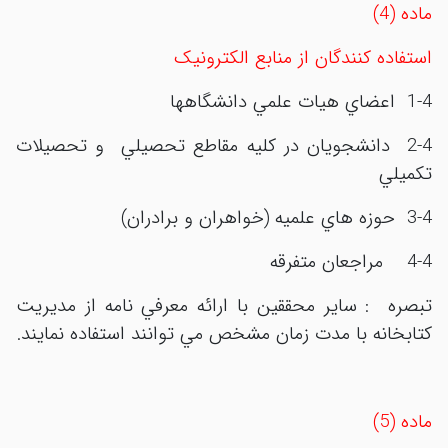
ماده (4)
استفاده کنندگان از منابع الکترونيک
1-4 اعضاي هيات علمي دانشگاهها
2-4 دانشجويان در کليه مقاطع تحصيلي و تحصيلات
تکميلي
3-4 حوزه هاي علميه (خواهران و برادران)
4-4 مراجعان متفرقه
تبصره : ساير محققين با ارائه معرفي نامه از مديريت
کتابخانه با مدت زمان مشخص مي توانند استفاده نمايند.
ماده (5)