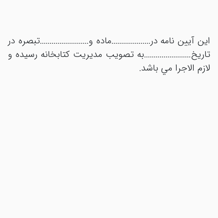
اين آيين نامه در....................ماده و.........................تبصره در
تاريخ........................به تصويب مديريت کتابخانه رسيده و
لازم الاجرا مي باشد.