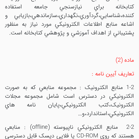
کتابخانه براي نيازسنجي جامعه استفاده
کننده،شناسايي،گردآوري،نگهداري،سازماندهي،بازيابي و
اشاعه منابع اطلاعات الکترونيکي مورد نياز به منظور
پشتيباني از اهداف آموزشي و پژوهشي کتابخانه است.
ماده (2)
تعاريف آيين نامه :
1-2 منابع الکترونيک : مجموعه منابعي که به صورت
الکترونيکي در دسترس است شامل مجموعه مجلات
الکترونيک،کتب الکترونيکي،پايان نامه هاي
الکترونيکي،استاندارد،و...
2-2 منابع الکترونيکي ناپيوسته (offline) : منابعي
هستند که روي CD-ROM يا فلاپي ديسک قابل دسترسي