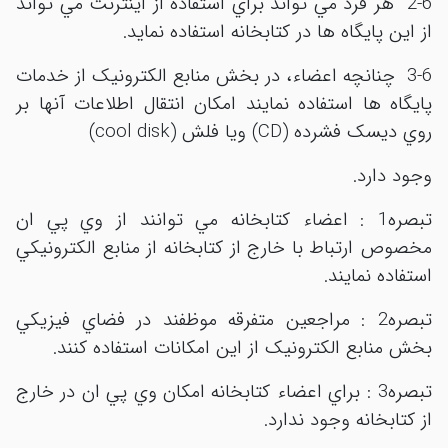
2-6 هر فرد مي تواند براي استفاده از اينترنت مي تواند
از اين پايگاه ها در کتابخانه استفاده نمايد.
3-6 چنانچه اعضاء، در بخش منابع الکترونيک از خدمات
پايگاه ها استفاده نمايند امکان انتقال اطلاعات آنها بر
روي ديسک فشرده (CD) ويا فلش (cool disk)
وجود دارد.
تبصره1 : اعضاء کتابخانه مي توانند از وي پي ان
مخصوص ارتباط با خارج از کتابخانه از منابع الکترونيکي
استفاده نمايند.
تبصره2 : مراجعين متفرقه موظفند در فضاي فيزيکي
بخش منابع الکترونيک از اين امکانات استفاده کنند.
تبصره3 : براي اعضاء کتابخانه امکان وي پي ان در خارج
از کتابخانه وجود ندارد.