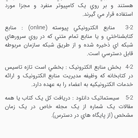
هستند و بر روي يک کامپيوتر منفرد و مجزا مورد
استفاده قرار مي گيرند.
3-2 منابع الکترونيکي پيوسته (online) : منابع
کتابشناختي و يا منابع تمام متني که در روي سرورهاي
شبکه اي ذخيره شده و از طريق شبکه سازمان مربوطه
قابل دسترسي است.
4-2 بخش منابع الکترونيک : بخشي است تازه تاسيس
در کتابخانه که وظيفه مديريت منابع الکترونيک و ارائه
خدمات الکترونيکيه به اعضاء را به عهده دارد
.
5-2 سيستماتيک دانلود : دريافت کل يک کتاب يا همه
مقالات يک شماره از يک مجله خاص در يک زمان
مشخص (از پايگاه هاي در دسترس).