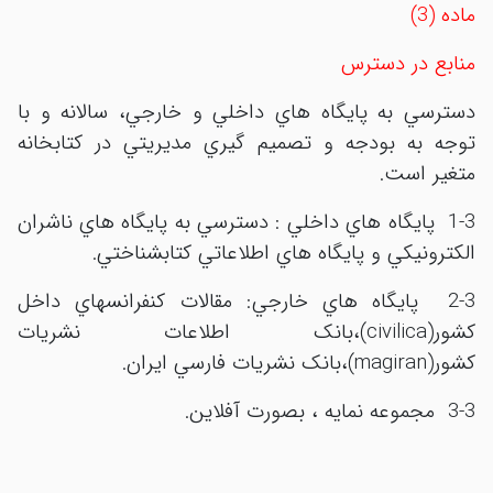
ماده (3)
منابع در دسترس
دسترسي به پايگاه هاي داخلي و خارجي، سالانه و با
توجه به بودجه و تصميم گيري مديريتي در کتابخانه
متغير است.
1-3 پايگاه هاي داخلي : دسترسي به پايگاه هاي ناشران
الکترونيکي و پايگاه هاي اطلاعاتي کتابشناختي.
2-3 پايگاه هاي خارجي: مقالات کنفرانسهاي داخل
کشور(civilica)،بانک اطلاعات نشريات
کشور(magiran)،بانک نشريات فارسي ايران.
3-3 مجموعه نمايه ، بصورت آفلاين.