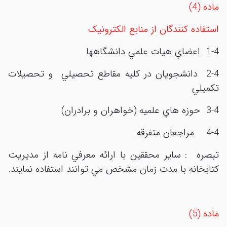
ماده (4)
استفاده کنندگان از منابع الکترونيک
1-4 اعضاي هيات علمي دانشگاهها
2-4 دانشجويان در کليه مقاطع تحصيلي و تحصيلات
تکميلي
3-4 حوزه هاي علميه (خواهران و برادران)
4-4 مراجعان متفرقه
تبصره : ساير محققين با ارائه معرفي نامه از مديريت
کتابخانه با مدت زمان مشخص مي توانند استفاده نمايند.
ماده (5)