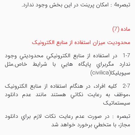
تبصره4 : امکان پرينت در اين بخش وجود ندارد.
ماده (7)
محدوديت
ميزان استفاده از منابع الکترونيک
1-7
در استفاده از منابع الکترونيکي محدوديتي وجود
ندارد مگربراي پايگاه هايي با شرايط خاص.مثل
civilica
سيويليکا(
)
2-7 کليه افراد، در هنگام استفاده از منابع الکترونيک
،موظف به رعايت نکاتي هستند مانند عدم دانلود
سيستماتيک
تبصره : در صورت عدم رعايت نکات لازم براي دانلود
مجاز، با متخطي برخورد خواهد شد